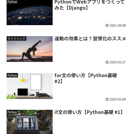
PythonでWebアプリをつくって
Python
みた【Django】
2021.09.08
運動の効果とは？習慣化のススメ
ライフハック
2020.05.27
for文の使い方【Python基礎
Python
#2】
2020.05.09
if文の使い方【Python基礎 #1】
Python